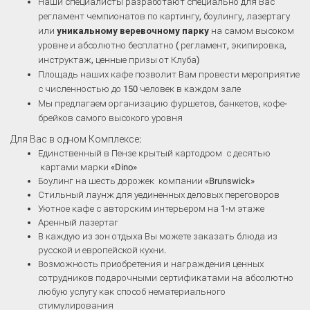
Наши специалисты разработают специально для Вас
регламент чемпионатов по картингу, боулингу, лазертагу
или
уникальному веревочному парку
на самом высоком
уровне и абсолютно бесплатно ( регламент, экипировка,
инструктаж, ценные призы от Клуба)
Площадь наших кафе позволит Вам провести мероприятие
с численностью до 150 человек в каждом зале
Мы предлагаем организацию фуршетов, банкетов, кофе-
брейков самого высокого уровня
Для Вас в одном Комплексе:
Единственный в Пензе крытый картодром с десятью
картами марки «Dino»
Боулинг на шесть дорожек компании «Brunswick»
Стильный лаунж для уединенных деловых переговоров
Уютное кафе с авторским интерьером на 1-м этаже
Аренный лазертаг
В каждую из зон отдыха Вы можете заказать блюда из
русской и европейской кухни.
Возможность приобретения и награждения ценных
сотрудников подарочными сертификатами на абсолютно
любую услугу как способ нематериального
стимулирования